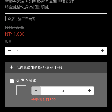
新港奉天宮Ｘ銅薪藝術 x 夏仙 聯名設計
將金虎爺化身為招財萌虎
全店，滿三千免運
NT$1,980
NT$1,680
數量
以優惠價加購商品
(最多 1 件)
金虎爺吊飾
優惠價 NT$390