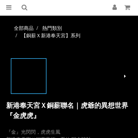
全部商品
熱門類別
【銅薪Ｘ新港奉天宮】系列
新港奉天宮Ｘ銅薪聯名｜虎爺的異想世界
『金虎虎』
『金』光閃閃，虎虎生風