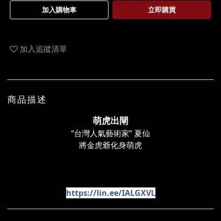
加入購物車
立即購買
加入追蹤清單
商品描述
萌虎出閘
“台灣人氣藝術家” 夏仙
將金虎爺化身萌虎
有互動才有感動！點擊
加入 Line 讓我們協助您！
https://lin.ee/IALGXVL