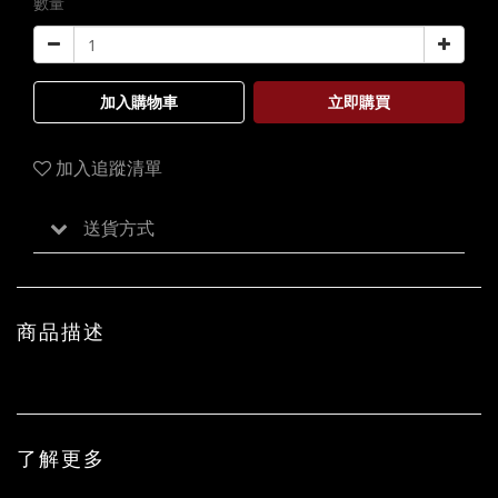
數量
加入購物車
立即購買
加入追蹤清單
送貨方式
商品描述
『予獨愛蓮之出淤泥而不染，濯清漣而不妖』，而飛鳥們也趨之嚮往。
了解更多