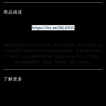
商品描述
有互動才有感動！點擊
加入 Line 讓我們協助您！
https://lin.ee/IALGXVL
關羽看春秋經而倍受中華文化推崇，被作為神祇膜拜，產生關羽信仰，也
由於他體現了春秋經的捍衛正統的忠義勇武的形象，多被民眾尊稱為關
公、關老爺，又多次被後代帝王褒封，直至武聖，與「文聖」孔子齊名。
故也俗稱為關聖帝、關帝君、關聖帝君、關帝、關帝爺。
了解更多