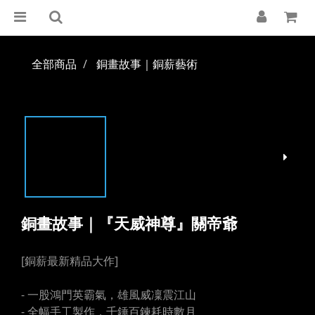
全部商品
銅畫故事｜銅薪藝術
銅畫故事｜『天威神尊』關帝爺
[銅薪最新精品大作]
- 一股鴻門英霸氣，雄風威凜震江山
- 全幅手工製作，千錘百鍊耗時數月